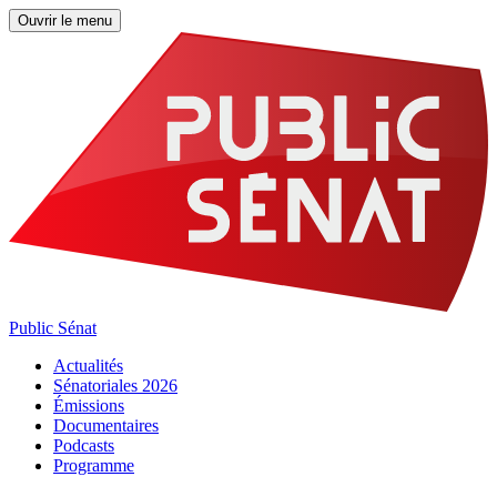
Ouvrir le menu
Public Sénat
Actualités
Sénatoriales 2026
Émissions
Documentaires
Podcasts
Programme