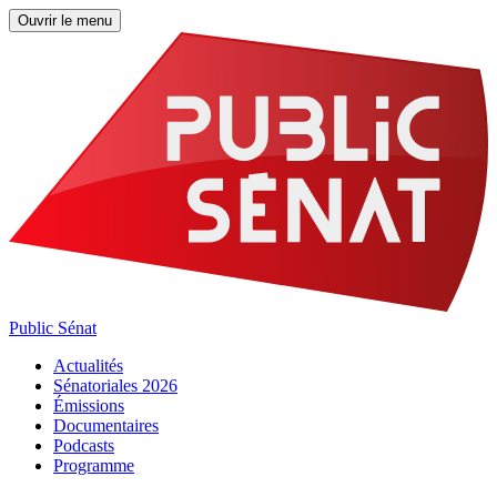
Ouvrir le menu
Public Sénat
Actualités
Sénatoriales 2026
Émissions
Documentaires
Podcasts
Programme