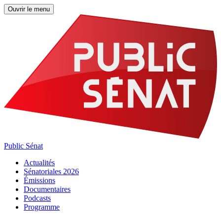
Ouvrir le menu
Public Sénat
Actualités
Sénatoriales 2026
Émissions
Documentaires
Podcasts
Programme