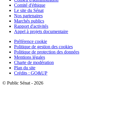
Comité d'éthique
Le site du Sénat
Nos partenaires
Marchés publics
Rapport d'activités
Appel à projets documentaire
Préférence cookie
Politique de gestion des cookies
Politique de protection des données
Mentions légales
Charte de modération
Plan du site
Crédits : GO&UP
© Public Sénat - 2026