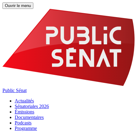
Ouvrir le menu
Public Sénat
Actualités
Sénatoriales 2026
Émissions
Documentaires
Podcasts
Programme