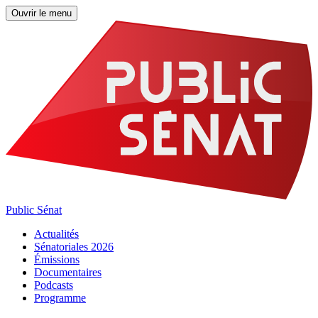
Ouvrir le menu
Public Sénat
Actualités
Sénatoriales 2026
Émissions
Documentaires
Podcasts
Programme