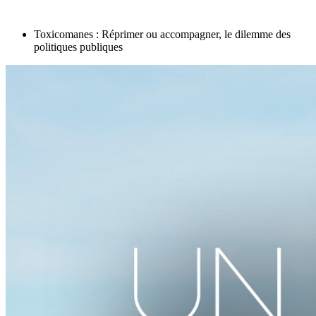
Toxicomanes : Réprimer ou accompagner, le dilemme des
politiques publiques