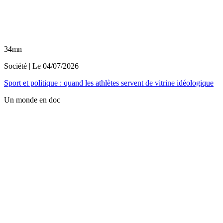
34mn
Société
| Le
04/07/2026
Sport et politique : quand les athlètes servent de vitrine idéologique
Un monde en doc