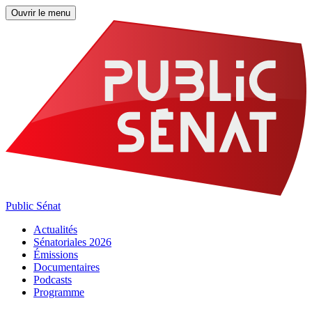
Ouvrir le menu
Public Sénat
Actualités
Sénatoriales 2026
Émissions
Documentaires
Podcasts
Programme