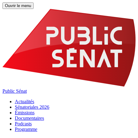
Ouvrir le menu
Public Sénat
Actualités
Sénatoriales 2026
Émissions
Documentaires
Podcasts
Programme