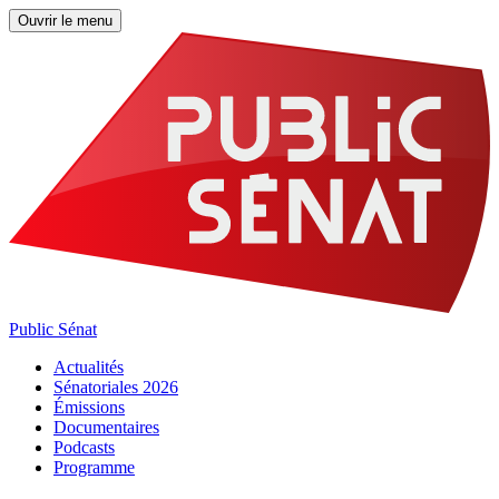
Ouvrir le menu
Public Sénat
Actualités
Sénatoriales 2026
Émissions
Documentaires
Podcasts
Programme