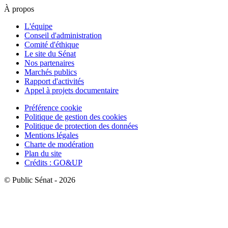
À propos
L'équipe
Conseil d'administration
Comité d'éthique
Le site du Sénat
Nos partenaires
Marchés publics
Rapport d'activités
Appel à projets documentaire
Préférence cookie
Politique de gestion des cookies
Politique de protection des données
Mentions légales
Charte de modération
Plan du site
Crédits : GO&UP
© Public Sénat - 2026