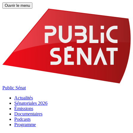
Ouvrir le menu
Public Sénat
Actualités
Sénatoriales 2026
Émissions
Documentaires
Podcasts
Programme