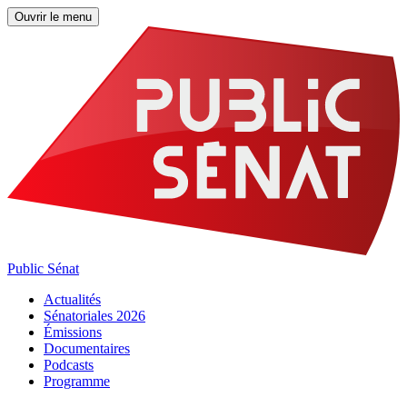
Ouvrir le menu
Public Sénat
Actualités
Sénatoriales 2026
Émissions
Documentaires
Podcasts
Programme