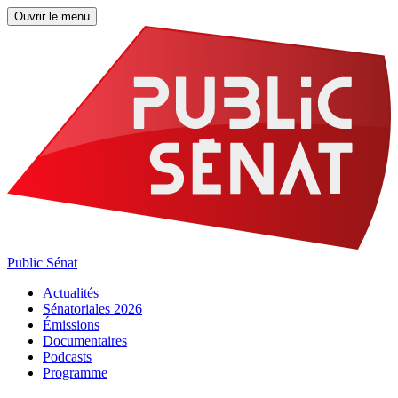
Ouvrir le menu
Public Sénat
Actualités
Sénatoriales 2026
Émissions
Documentaires
Podcasts
Programme