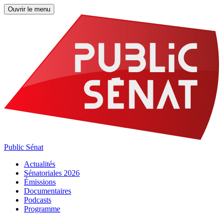
Ouvrir le menu
Public Sénat
Actualités
Sénatoriales 2026
Émissions
Documentaires
Podcasts
Programme