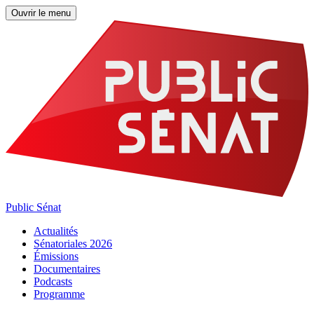
Ouvrir le menu
Public Sénat
Actualités
Sénatoriales 2026
Émissions
Documentaires
Podcasts
Programme