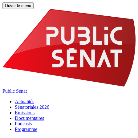
Ouvrir le menu
Public Sénat
Actualités
Sénatoriales 2026
Émissions
Documentaires
Podcasts
Programme