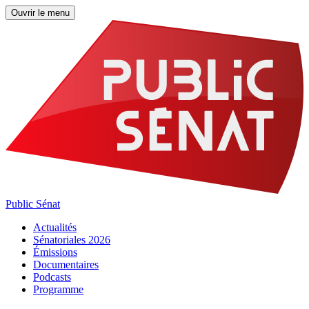
Ouvrir le menu
Public Sénat
Actualités
Sénatoriales 2026
Émissions
Documentaires
Podcasts
Programme