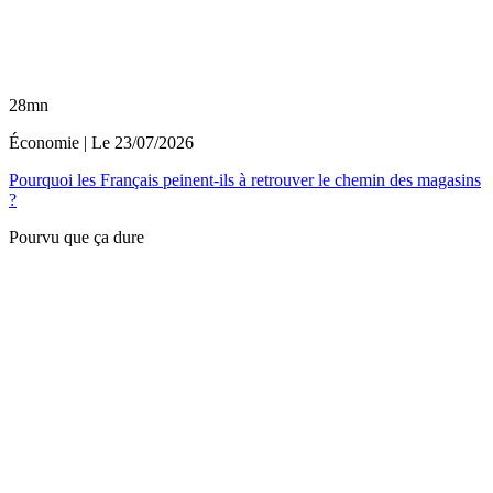
28mn
Économie
| Le
23/07/2026
Pourquoi les Français peinent-ils à retrouver le chemin des magasins
?
Pourvu que ça dure