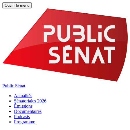
Ouvrir le menu
Public Sénat
Actualités
Sénatoriales 2026
Émissions
Documentaires
Podcasts
Programme