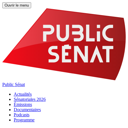
Ouvrir le menu
Public Sénat
Actualités
Sénatoriales 2026
Émissions
Documentaires
Podcasts
Programme