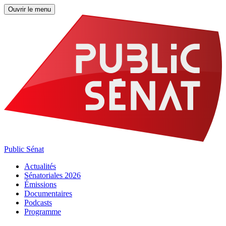
Ouvrir le menu
Public Sénat
Actualités
Sénatoriales 2026
Émissions
Documentaires
Podcasts
Programme