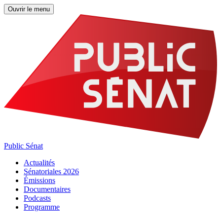
Ouvrir le menu
Public Sénat
Actualités
Sénatoriales 2026
Émissions
Documentaires
Podcasts
Programme