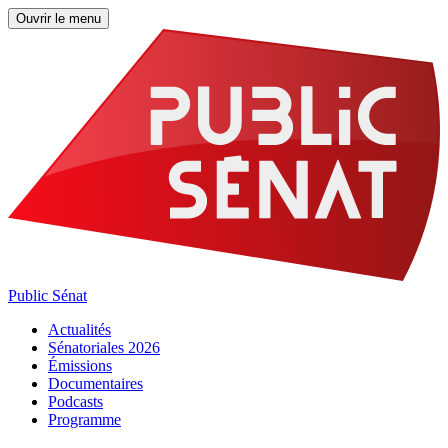
Ouvrir le menu
Public Sénat
Actualités
Sénatoriales 2026
Émissions
Documentaires
Podcasts
Programme