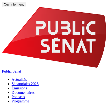
Ouvrir le menu
Public Sénat
Actualités
Sénatoriales 2026
Émissions
Documentaires
Podcasts
Programme