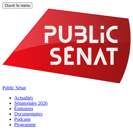
Ouvrir le menu
Public Sénat
Actualités
Sénatoriales 2026
Émissions
Documentaires
Podcasts
Programme