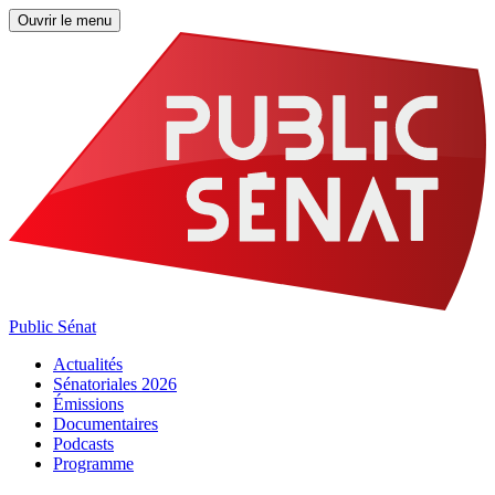
Ouvrir le menu
Public Sénat
Actualités
Sénatoriales 2026
Émissions
Documentaires
Podcasts
Programme