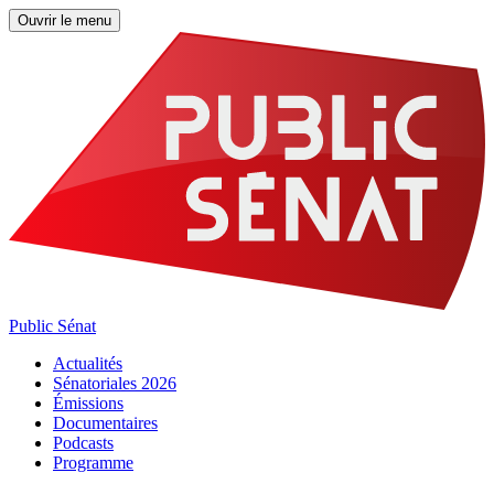
Ouvrir le menu
Public Sénat
Actualités
Sénatoriales 2026
Émissions
Documentaires
Podcasts
Programme