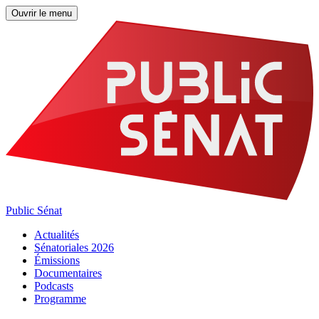
Ouvrir le menu
Public Sénat
Actualités
Sénatoriales 2026
Émissions
Documentaires
Podcasts
Programme