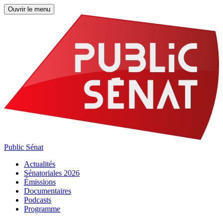
Ouvrir le menu
Public Sénat
Actualités
Sénatoriales 2026
Émissions
Documentaires
Podcasts
Programme