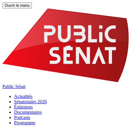
Ouvrir le menu
Public Sénat
Actualités
Sénatoriales 2026
Émissions
Documentaires
Podcasts
Programme