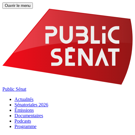
Ouvrir le menu
Public Sénat
Actualités
Sénatoriales 2026
Émissions
Documentaires
Podcasts
Programme