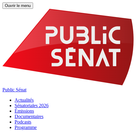
Ouvrir le menu
Public Sénat
Actualités
Sénatoriales 2026
Émissions
Documentaires
Podcasts
Programme