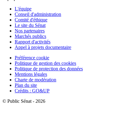
L'équipe
Conseil d'administration
Comité d'éthique
Le site du Sénat
Nos partenaires
Marchés publics
Rapport d'activités
Appel à projets documentaire
Préférence cookie
Politique de gestion des cookies
Politique de protection des données
Mentions légales
Charte de modération
Plan du site
Crédits : GO&UP
© Public Sénat - 2026