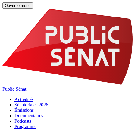
Ouvrir le menu
Public Sénat
Actualités
Sénatoriales 2026
Émissions
Documentaires
Podcasts
Programme