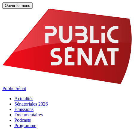
Ouvrir le menu
Public Sénat
Actualités
Sénatoriales 2026
Émissions
Documentaires
Podcasts
Programme