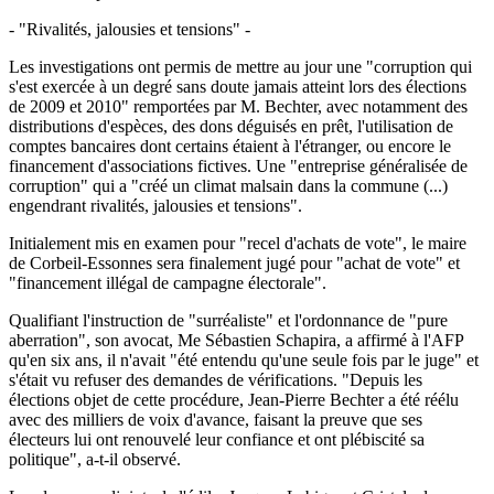
- "Rivalités, jalousies et tensions" -
Les investigations ont permis de mettre au jour une "corruption qui
s'est exercée à un degré sans doute jamais atteint lors des élections
de 2009 et 2010" remportées par M. Bechter, avec notamment des
distributions d'espèces, des dons déguisés en prêt, l'utilisation de
comptes bancaires dont certains étaient à l'étranger, ou encore le
financement d'associations fictives. Une "entreprise généralisée de
corruption" qui a "créé un climat malsain dans la commune (...)
engendrant rivalités, jalousies et tensions".
Initialement mis en examen pour "recel d'achats de vote", le maire
de Corbeil-Essonnes sera finalement jugé pour "achat de vote" et
"financement illégal de campagne électorale".
Qualifiant l'instruction de "surréaliste" et l'ordonnance de "pure
aberration", son avocat, Me Sébastien Schapira, a affirmé à l'AFP
qu'en six ans, il n'avait "été entendu qu'une seule fois par le juge" et
s'était vu refuser des demandes de vérifications. "Depuis les
élections objet de cette procédure, Jean-Pierre Bechter a été réélu
avec des milliers de voix d'avance, faisant la preuve que ses
électeurs lui ont renouvelé leur confiance et ont plébiscité sa
politique", a-t-il observé.