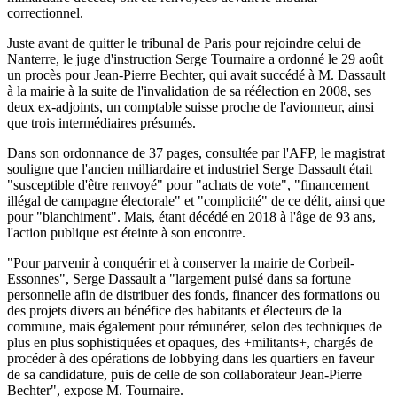
correctionnel.
Juste avant de quitter le tribunal de Paris pour rejoindre celui de
Nanterre, le juge d'instruction Serge Tournaire a ordonné le 29 août
un procès pour Jean-Pierre Bechter, qui avait succédé à M. Dassault
à la mairie à la suite de l'invalidation de sa réélection en 2008, ses
deux ex-adjoints, un comptable suisse proche de l'avionneur, ainsi
que trois intermédiaires présumés.
Dans son ordonnance de 37 pages, consultée par l'AFP, le magistrat
souligne que l'ancien milliardaire et industriel Serge Dassault était
"susceptible d'être renvoyé" pour "achats de vote", "financement
illégal de campagne électorale" et "complicité" de ce délit, ainsi que
pour "blanchiment". Mais, étant décédé en 2018 à l'âge de 93 ans,
l'action publique est éteinte à son encontre.
"Pour parvenir à conquérir et à conserver la mairie de Corbeil-
Essonnes", Serge Dassault a "largement puisé dans sa fortune
personnelle afin de distribuer des fonds, financer des formations ou
des projets divers au bénéfice des habitants et électeurs de la
commune, mais également pour rémunérer, selon des techniques de
plus en plus sophistiquées et opaques, des +militants+, chargés de
procéder à des opérations de lobbying dans les quartiers en faveur
de sa candidature, puis de celle de son collaborateur Jean-Pierre
Bechter", expose M. Tournaire.