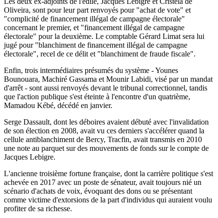
Les deux ex-adjoints de l'édile, Jacques Lebigre et Cristela de
Oliveira, sont pour leur part renvoyés pour "achat de vote" et
"complicité de financement illégal de campagne électorale"
concernant le premier, et "financement illégal de campagne
électorale" pour la deuxième. Le comptable Gérard Limat sera lui
jugé pour "blanchiment de financement illégal de campagne
électorale", recel de ce délit et "blanchiment de fraude fiscale".
Enfin, trois intermédiaires présumés du système - Younes
Bounouara, Machiré Gassama et Mounir Labidi, visé par un mandat
d'arrêt - sont aussi renvoyés devant le tribunal correctionnel, tandis
que l'action publique s'est éteinte à l'encontre d'un quatrième,
Mamadou Kébé, décédé en janvier.
Serge Dassault, dont les déboires avaient débuté avec l'invalidation
de son élection en 2008, avait vu ces derniers s'accélérer quand la
cellule antiblanchiment de Bercy, Tracfin, avait transmis en 2010
une note au parquet sur des mouvements de fonds sur le compte de
Jacques Lebigre.
L'ancienne troisième fortune française, dont la carrière politique s'est
achevée en 2017 avec un poste de sénateur, avait toujours nié un
scénario d'achats de voix, évoquant des dons ou se présentant
comme victime d'extorsions de la part d'individus qui auraient voulu
profiter de sa richesse.