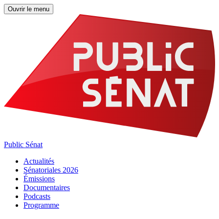
Ouvrir le menu
Public Sénat
Actualités
Sénatoriales 2026
Émissions
Documentaires
Podcasts
Programme