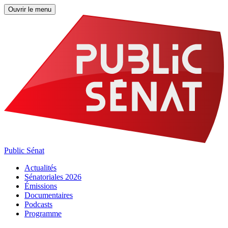
Ouvrir le menu
Public Sénat
Actualités
Sénatoriales 2026
Émissions
Documentaires
Podcasts
Programme