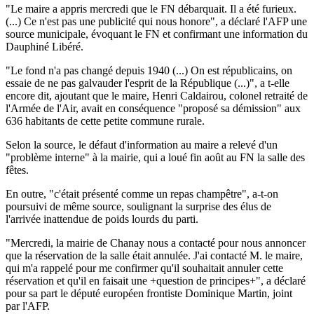
"Le maire a appris mercredi que le FN débarquait. Il a été furieux.
(...) Ce n'est pas une publicité qui nous honore", a déclaré l'AFP une
source municipale, évoquant le FN et confirmant une information du
Dauphiné Libéré.
"Le fond n'a pas changé depuis 1940 (...) On est républicains, on
essaie de ne pas galvauder l'esprit de la République (...)", a t-elle
encore dit, ajoutant que le maire, Henri Caldairou, colonel retraité de
l'Armée de l'Air, avait en conséquence "proposé sa démission" aux
636 habitants de cette petite commune rurale.
Selon la source, le défaut d'information au maire a relevé d'un
"problème interne" à la mairie, qui a loué fin août au FN la salle des
fêtes.
En outre, "c'était présenté comme un repas champêtre", a-t-on
poursuivi de même source, soulignant la surprise des élus de
l'arrivée inattendue de poids lourds du parti.
"Mercredi, la mairie de Chanay nous a contacté pour nous annoncer
que la réservation de la salle était annulée. J'ai contacté M. le maire,
qui m'a rappelé pour me confirmer qu'il souhaitait annuler cette
réservation et qu'il en faisait une +question de principes+", a déclaré
pour sa part le député européen frontiste Dominique Martin, joint
par l'AFP.