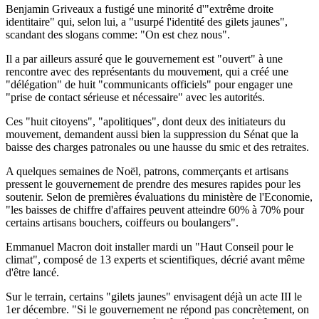
Benjamin Griveaux a fustigé une minorité d'"extrême droite
identitaire" qui, selon lui, a "usurpé l'identité des gilets jaunes",
scandant des slogans comme: "On est chez nous".
Il a par ailleurs assuré que le gouvernement est "ouvert" à une
rencontre avec des représentants du mouvement, qui a créé une
"délégation" de huit "communicants officiels" pour engager une
"prise de contact sérieuse et nécessaire" avec les autorités.
Ces "huit citoyens", "apolitiques", dont deux des initiateurs du
mouvement, demandent aussi bien la suppression du Sénat que la
baisse des charges patronales ou une hausse du smic et des retraites.
A quelques semaines de Noël, patrons, commerçants et artisans
pressent le gouvernement de prendre des mesures rapides pour les
soutenir. Selon de premières évaluations du ministère de l'Economie,
"les baisses de chiffre d'affaires peuvent atteindre 60% à 70% pour
certains artisans bouchers, coiffeurs ou boulangers".
Emmanuel Macron doit installer mardi un "Haut Conseil pour le
climat", composé de 13 experts et scientifiques, décrié avant même
d'être lancé.
Sur le terrain, certains "gilets jaunes" envisagent déjà un acte III le
1er décembre. "Si le gouvernement ne répond pas concrètement, on