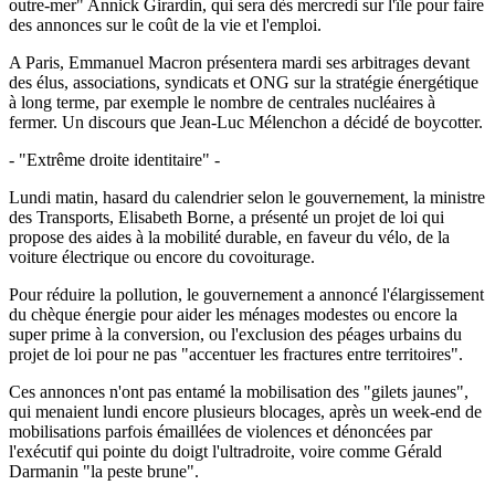
outre-mer" Annick Girardin, qui sera dès mercredi sur l'île pour faire
des annonces sur le coût de la vie et l'emploi.
A Paris, Emmanuel Macron présentera mardi ses arbitrages devant
des élus, associations, syndicats et ONG sur la stratégie énergétique
à long terme, par exemple le nombre de centrales nucléaires à
fermer. Un discours que Jean-Luc Mélenchon a décidé de boycotter.
- "Extrême droite identitaire" -
Lundi matin, hasard du calendrier selon le gouvernement, la ministre
des Transports, Elisabeth Borne, a présenté un projet de loi qui
propose des aides à la mobilité durable, en faveur du vélo, de la
voiture électrique ou encore du covoiturage.
Pour réduire la pollution, le gouvernement a annoncé l'élargissement
du chèque énergie pour aider les ménages modestes ou encore la
super prime à la conversion, ou l'exclusion des péages urbains du
projet de loi pour ne pas "accentuer les fractures entre territoires".
Ces annonces n'ont pas entamé la mobilisation des "gilets jaunes",
qui menaient lundi encore plusieurs blocages, après un week-end de
mobilisations parfois émaillées de violences et dénoncées par
l'exécutif qui pointe du doigt l'ultradroite, voire comme Gérald
Darmanin "la peste brune".