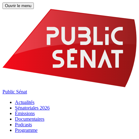
Ouvrir le menu
Public Sénat
Actualités
Sénatoriales 2026
Émissions
Documentaires
Podcasts
Programme