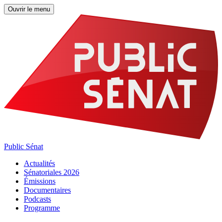
Ouvrir le menu
Public Sénat
Actualités
Sénatoriales 2026
Émissions
Documentaires
Podcasts
Programme