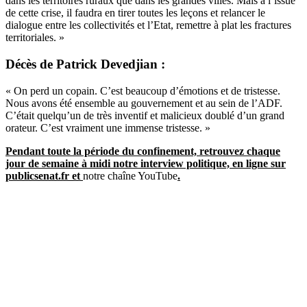
dans les territoires ruraux que dans les grandes villes. Mais à l’issue
de cette crise, il faudra en tirer toutes les leçons et relancer le
dialogue entre les collectivités et l’Etat, remettre à plat les fractures
territoriales. »
Décès de Patrick Devedjian :
« On perd un copain. C’est beaucoup d’émotions et de tristesse.
Nous avons été ensemble au gouvernement et au sein de l’ADF.
C’était quelqu’un de très inventif et malicieux doublé d’un grand
orateur. C’est vraiment une immense tristesse. »
Pendant toute la période du confinement, retrouvez chaque
jour de semaine à midi notre interview politique, en ligne sur
publicsenat.fr et
notre chaîne YouTube
.