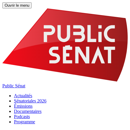
Ouvrir le menu
Public Sénat
Actualités
Sénatoriales 2026
Émissions
Documentaires
Podcasts
Programme