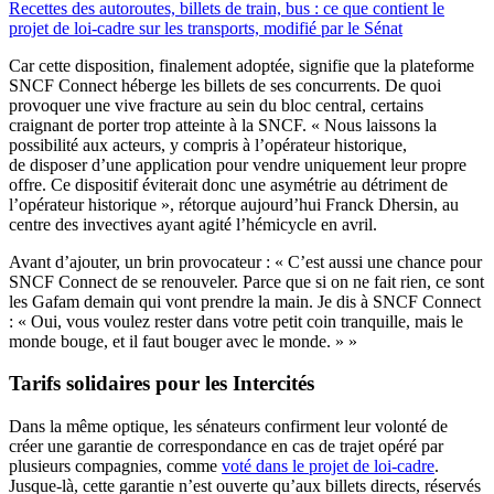
Recettes des autoroutes, billets de train, bus : ce que contient le
projet de loi-cadre sur les transports, modifié par le Sénat
Car cette disposition, finalement adoptée, signifie que la plateforme
SNCF Connect héberge les billets de ses concurrents. De quoi
provoquer une vive fracture au sein du bloc central, certains
craignant de porter trop atteinte à la SNCF. « Nous laissons la
possibilité aux acteurs, y compris à l’opérateur historique,
de disposer d’une application pour vendre uniquement leur propre
offre. Ce dispositif éviterait donc une asymétrie au détriment de
l’opérateur historique », rétorque aujourd’hui Franck Dhersin, au
centre des invectives ayant agité l’hémicycle en avril.
Avant d’ajouter, un brin provocateur : « C’est aussi une chance pour
SNCF Connect de se renouveler. Parce que si on ne fait rien, ce sont
les Gafam demain qui vont prendre la main. Je dis à SNCF Connect
: « Oui, vous voulez rester dans votre petit coin tranquille, mais le
monde bouge, et il faut bouger avec le monde. » »
Tarifs solidaires pour les Intercités
Dans la même optique, les sénateurs confirment leur volonté de
créer une garantie de correspondance en cas de trajet opéré par
plusieurs compagnies, comme
voté dans le projet de loi-cadre
.
Jusque-là, cette garantie n’est ouverte qu’aux billets directs, réservés