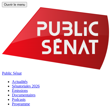
Ouvrir le menu
Public Sénat
Actualités
Sénatoriales 2026
Émissions
Documentaires
Podcasts
Programme