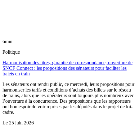
6min
Politique
Harmonisation des titres, garantie de correspondance, ouverture de
SNCF Connect : les propositions des sénateurs pour faciliter les
trajets en train
Les sénateurs ont rendu public, ce mercredi, leurs propositions pour
harmoniser les tarifs et conditions d’achats des billets sur le réseau
de trains, alors que les opérateurs sont toujours plus nombreux avec
l’ouverture à la concurrence. Des propositions que les rapporteurs
ont bon espoir de voir reprises par les députés dans le projet de loi-
cadre.
Le
25 juin 2026