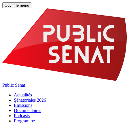
Ouvrir le menu
Public Sénat
Actualités
Sénatoriales 2026
Émissions
Documentaires
Podcasts
Programme