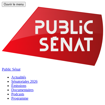
Ouvrir le menu
Public Sénat
Actualités
Sénatoriales 2026
Émissions
Documentaires
Podcasts
Programme