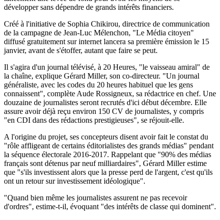
développer sans dépendre de grands intérêts financiers.
Créé à l'initiative de Sophia Chikirou, directrice de communication
de la campagne de Jean-Luc Mélenchon, "Le Média citoyen"
diffusé gratuitement sur internet lancera sa première émission le 15
janvier, avant de s'étoffer, autant que faire se peut.
Il s'agira d'un journal télévisé, à 20 Heures, "le vaisseau amiral" de
la chaîne, explique Gérard Miller, son co-directeur. "Un journal
généraliste, avec les codes du 20 heures habituel que les gens
connaissent", complète Aude Rossigneux, sa rédactrice en chef. Une
douzaine de journalistes seront recrutés d'ici début décembre. Elle
assure avoir déjà reçu environ 150 CV de journalistes, y compris
"en CDI dans des rédactions prestigieuses", se réjouit-elle.
A l'origine du projet, ses concepteurs disent avoir fait le constat du
"rôle affligeant de certains éditorialistes des grands médias" pendant
la séquence électorale 2016-2017. Rappelant que "90% des médias
français sont détenus par neuf milliardaires", Gérard Miller estime
que "s'ils investissent alors que la presse perd de l'argent, c'est qu'ils
ont un retour sur investissement idéologique".
"Quand bien même les journalistes assurent ne pas recevoir
d'ordres", estime-t-il, évoquant "des intérêts de classe qui dominent".