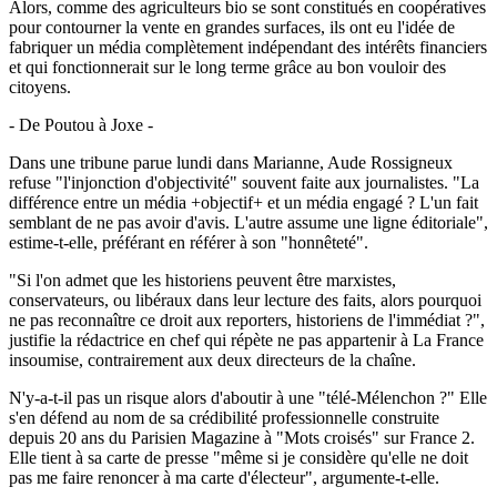
Alors, comme des agriculteurs bio se sont constitués en coopératives
pour contourner la vente en grandes surfaces, ils ont eu l'idée de
fabriquer un média complètement indépendant des intérêts financiers
et qui fonctionnerait sur le long terme grâce au bon vouloir des
citoyens.
- De Poutou à Joxe -
Dans une tribune parue lundi dans Marianne, Aude Rossigneux
refuse "l'injonction d'objectivité" souvent faite aux journalistes. "La
différence entre un média +objectif+ et un média engagé ? L'un fait
semblant de ne pas avoir d'avis. L'autre assume une ligne éditoriale",
estime-t-elle, préférant en référer à son "honnêteté".
"Si l'on admet que les historiens peuvent être marxistes,
conservateurs, ou libéraux dans leur lecture des faits, alors pourquoi
ne pas reconnaître ce droit aux reporters, historiens de l'immédiat ?",
justifie la rédactrice en chef qui répète ne pas appartenir à La France
insoumise, contrairement aux deux directeurs de la chaîne.
N'y-a-t-il pas un risque alors d'aboutir à une "télé-Mélenchon ?" Elle
s'en défend au nom de sa crédibilité professionnelle construite
depuis 20 ans du Parisien Magazine à "Mots croisés" sur France 2.
Elle tient à sa carte de presse "même si je considère qu'elle ne doit
pas me faire renoncer à ma carte d'électeur", argumente-t-elle.