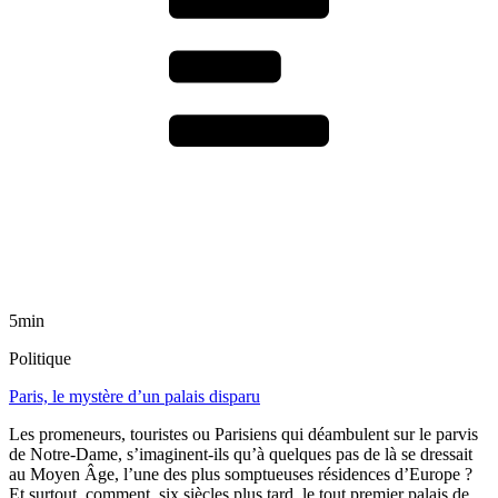
5min
Politique
Paris, le mystère d’un palais disparu
Les promeneurs, touristes ou Parisiens qui déambulent sur le parvis
de Notre-Dame, s’imaginent-ils qu’à quelques pas de là se dressait
au Moyen Âge, l’une des plus somptueuses résidences d’Europe ?
Et surtout, comment, six siècles plus tard, le tout premier palais de