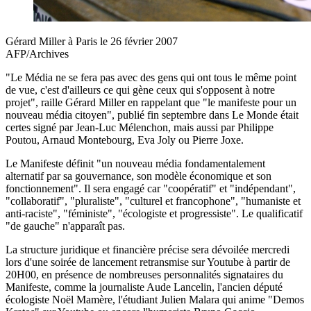
Gérard Miller à Paris le 26 février 2007
AFP/Archives
"Le Média ne se fera pas avec des gens qui ont tous le même point
de vue, c'est d'ailleurs ce qui gène ceux qui s'opposent à notre
projet", raille Gérard Miller en rappelant que "le manifeste pour un
nouveau média citoyen", publié fin septembre dans Le Monde était
certes signé par Jean-Luc Mélenchon, mais aussi par Philippe
Poutou, Arnaud Montebourg, Eva Joly ou Pierre Joxe.
Le Manifeste définit "un nouveau média fondamentalement
alternatif par sa gouvernance, son modèle économique et son
fonctionnement". Il sera engagé car "coopératif" et "indépendant",
"collaboratif", "pluraliste", "culturel et francophone", "humaniste et
anti-raciste", "féministe", "écologiste et progressiste". Le qualificatif
"de gauche" n'apparaît pas.
La structure juridique et financière précise sera dévoilée mercredi
lors d'une soirée de lancement retransmise sur Youtube à partir de
20H00, en présence de nombreuses personnalités signataires du
Manifeste, comme la journaliste Aude Lancelin, l'ancien député
écologiste Noël Mamère, l'étudiant Julien Malara qui anime "Demos