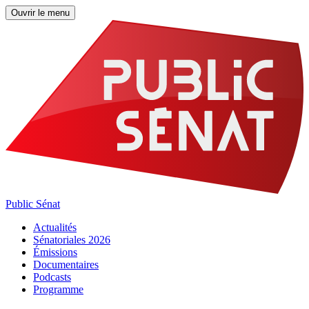
Ouvrir le menu
Public Sénat
Actualités
Sénatoriales 2026
Émissions
Documentaires
Podcasts
Programme