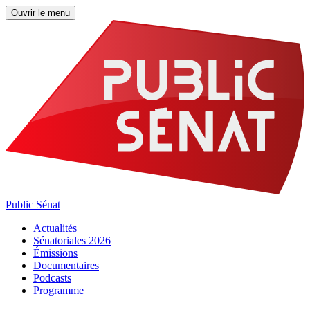
Ouvrir le menu
Public Sénat
Actualités
Sénatoriales 2026
Émissions
Documentaires
Podcasts
Programme