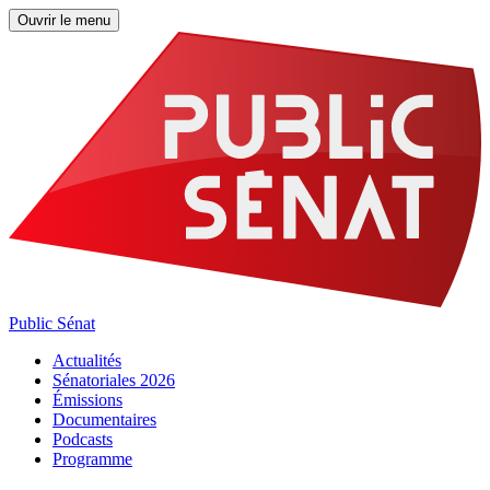
Ouvrir le menu
Public Sénat
Actualités
Sénatoriales 2026
Émissions
Documentaires
Podcasts
Programme