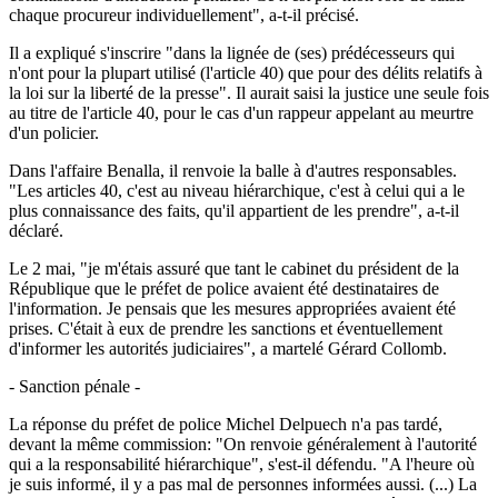
chaque procureur individuellement", a-t-il précisé.
Il a expliqué s'inscrire "dans la lignée de (ses) prédécesseurs qui
n'ont pour la plupart utilisé (l'article 40) que pour des délits relatifs à
la loi sur la liberté de la presse". Il aurait saisi la justice une seule fois
au titre de l'article 40, pour le cas d'un rappeur appelant au meurtre
d'un policier.
Dans l'affaire Benalla, il renvoie la balle à d'autres responsables.
"Les articles 40, c'est au niveau hiérarchique, c'est à celui qui a le
plus connaissance des faits, qu'il appartient de les prendre", a-t-il
déclaré.
Le 2 mai, "je m'étais assuré que tant le cabinet du président de la
République que le préfet de police avaient été destinataires de
l'information. Je pensais que les mesures appropriées avaient été
prises. C'était à eux de prendre les sanctions et éventuellement
d'informer les autorités judiciaires", a martelé Gérard Collomb.
- Sanction pénale -
La réponse du préfet de police Michel Delpuech n'a pas tardé,
devant la même commission: "On renvoie généralement à l'autorité
qui a la responsabilité hiérarchique", s'est-il défendu. "A l'heure où
je suis informé, il y a pas mal de personnes informées aussi. (...) La