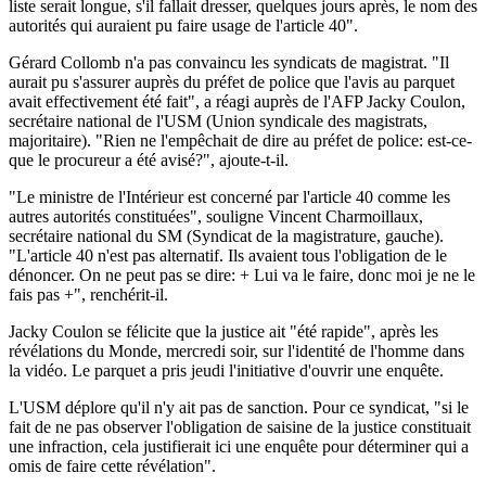
liste serait longue, s'il fallait dresser, quelques jours après, le nom des
autorités qui auraient pu faire usage de l'article 40".
Gérard Collomb n'a pas convaincu les syndicats de magistrat. "Il
aurait pu s'assurer auprès du préfet de police que l'avis au parquet
avait effectivement été fait", a réagi auprès de l'AFP Jacky Coulon,
secrétaire national de l'USM (Union syndicale des magistrats,
majoritaire). "Rien ne l'empêchait de dire au préfet de police: est-ce-
que le procureur a été avisé?", ajoute-t-il.
"Le ministre de l'Intérieur est concerné par l'article 40 comme les
autres autorités constituées", souligne Vincent Charmoillaux,
secrétaire national du SM (Syndicat de la magistrature, gauche).
"L'article 40 n'est pas alternatif. Ils avaient tous l'obligation de le
dénoncer. On ne peut pas se dire: + Lui va le faire, donc moi je ne le
fais pas +", renchérit-il.
Jacky Coulon se félicite que la justice ait "été rapide", après les
révélations du Monde, mercredi soir, sur l'identité de l'homme dans
la vidéo. Le parquet a pris jeudi l'initiative d'ouvrir une enquête.
L'USM déplore qu'il n'y ait pas de sanction. Pour ce syndicat, "si le
fait de ne pas observer l'obligation de saisine de la justice constituait
une infraction, cela justifierait ici une enquête pour déterminer qui a
omis de faire cette révélation".