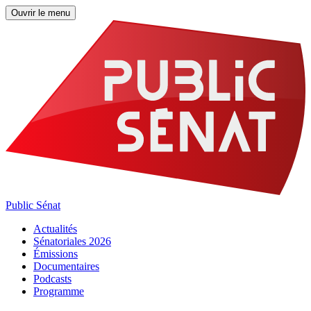
Ouvrir le menu
Public Sénat
Actualités
Sénatoriales 2026
Émissions
Documentaires
Podcasts
Programme