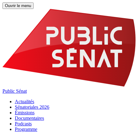
Ouvrir le menu
Public Sénat
Actualités
Sénatoriales 2026
Émissions
Documentaires
Podcasts
Programme