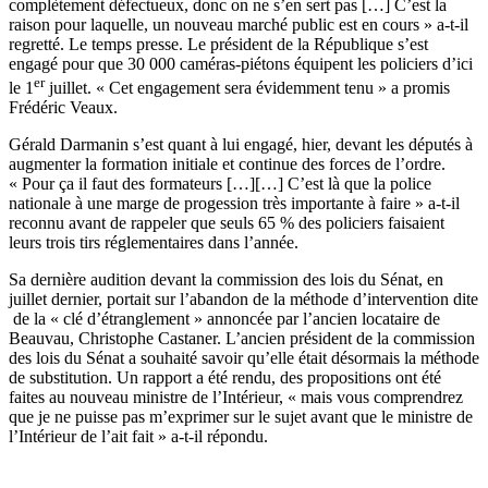
complètement défectueux, donc on ne s’en sert pas […] C’est la
raison pour laquelle, un nouveau marché public est en cours » a-t-il
regretté. Le temps presse. Le président de la République s’est
engagé pour que 30 000 caméras-piétons équipent les policiers d’ici
er
le 1
juillet. « Cet engagement sera évidemment tenu » a promis
Frédéric Veaux.
Gérald Darmanin s’est quant à lui engagé, hier, devant les députés à
augmenter la formation initiale et continue des forces de l’ordre.
« Pour ça il faut des formateurs […]
[…] C’est là que la police
nationale à une marge de progession
très importante à faire » a-t-il
reconnu avant de rappeler que seuls 65 % des policiers faisaient
leurs trois tirs réglementaires dans l’année.
Sa dernière audition
devant la commission des lois du Sénat, en
juillet dernier, portait sur l’abandon de la méthode d’intervention dite
de la « clé d’étranglement » annoncée par l’ancien locataire de
Beauvau, Christophe Castaner. L’ancien président de la commission
des lois du Sénat a souhaité savoir qu’elle était désormais la méthode
de substitution. Un rapport a été rendu, des propositions ont été
faites au nouveau ministre de l’Intérieur, « mais vous comprendrez
que je ne puisse pas m’exprimer sur le sujet avant que le ministre de
l’Intérieur de l’ait fait » a-t-il répondu.