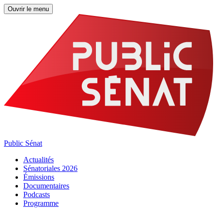
Ouvrir le menu
Public Sénat
Actualités
Sénatoriales 2026
Émissions
Documentaires
Podcasts
Programme