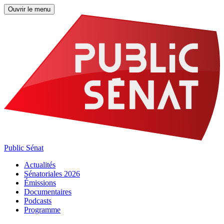
Ouvrir le menu
Public Sénat
Actualités
Sénatoriales 2026
Émissions
Documentaires
Podcasts
Programme