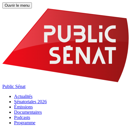
Ouvrir le menu
Public Sénat
Actualités
Sénatoriales 2026
Émissions
Documentaires
Podcasts
Programme