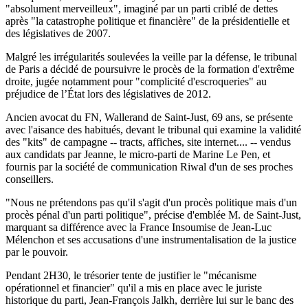
"absolument merveilleux", imaginé par un parti criblé de dettes
après "la catastrophe politique et financière" de la présidentielle et
des législatives de 2007.
Malgré les irrégularités soulevées la veille par la défense, le tribunal
de Paris a décidé de poursuivre le procès de la formation d'extrême
droite, jugée notamment pour "complicité d'escroqueries" au
préjudice de l’État lors des législatives de 2012.
Ancien avocat du FN, Wallerand de Saint-Just, 69 ans, se présente
avec l'aisance des habitués, devant le tribunal qui examine la validité
des "kits" de campagne -- tracts, affiches, site internet.... -- vendus
aux candidats par Jeanne, le micro-parti de Marine Le Pen, et
fournis par la société de communication Riwal d'un de ses proches
conseillers.
"Nous ne prétendons pas qu'il s'agit d'un procès politique mais d'un
procès pénal d'un parti politique", précise d'emblée M. de Saint-Just,
marquant sa différence avec la France Insoumise de Jean-Luc
Mélenchon et ses accusations d'une instrumentalisation de la justice
par le pouvoir.
Pendant 2H30, le trésorier tente de justifier le "mécanisme
opérationnel et financier" qu'il a mis en place avec le juriste
historique du parti, Jean-François Jalkh, derrière lui sur le banc des