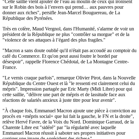
"Cette saillie vient ajouter de l’eau au moulin de ceux qui ironisent
sur le Robin des bois à l’envers qui prend… aux pauvres pour
donner aux riches", persifle Jean-Marcel Bouguereau, de La
République des Pyrénées.
Très en colère, Maud Vergnol, dans l'Humanité, s'alarme de voir un
président de la République ne plus "contrôler sa morgue" et de la
"violence de ses attaques à l’égard des plus fragiles."
"Macron a sans doute oublié qu'il n'était pas accoudé au comptoir du
café du Commerce. Et qu'on peut aussi foutre le bordel par
désespoir", rappelle Florence Chédotal, de La Montagne Centre-
France.
"Le vernis craque parfois", remarque Olivier Pirot, dans la Nouvelle
République du Centre Ouest et là "le ressenti est clairement celui du
mépris". Impression partagée par Eric Marty (Midi Libre) pour qui
cette saillie, "délivre une part de mépris et de lassitude face aux
réactions de salariés anxieux à juste titre pour leur avenir".
"À chaque fois, Emmanuel Macron ajoute une pièce à conviction au
procès en +mépris social+ que lui fait la gauche, le FN et la droite",
relève Hervé Favre, de la Voix du Nord. Dominique Garraud, de la
Charente Libre est "sidéré" par "la régularité avec laquelle
Emmanuel Macron réussit à saboter ses propres initiatives pour
corriger une image de +président des riches+"