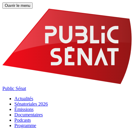
Ouvrir le menu
Public Sénat
Actualités
Sénatoriales 2026
Émissions
Documentaires
Podcasts
Programme