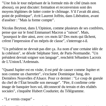
"Une fois le tour méprisant de la formule mis de côté (mais non
absous), on peut discuter: formation et reconversion sont des
moyens légitimes de lutter contre le chômage. S’il l’avait dit ainsi,
point de polémique", écrit Laurent Joffrin, dans Libération, avant
d'asséner : "Mais la forme compte".
Nicolas Beytout, dans L'Opinion, comme plusieurs de ses confrères,
pense que sur le fond Emmanuel Macron a "raison". Mais,
"pourquoi le dire ainsi, avec ces mots là? Des mots qui fâchent,
créent l’impression d’un mépris de classe", s'interroge-t-il.
"Un président ne devrait pas dire ça. Au nom d’une certaine idée de
la cohésion", se désole Stéphane Siret, de Paris-Normandie. "Un
président devrait soigner son langage", renchérit Sébastien Lacroix
de L'Union/L'Ardennais.
"Quand Jupiter est en visite, il est prié de causer comme Jupiter et
non comme un charretier", s'exclame Dominique Jung, des
Dernières Nouvelles d'Alsace. Pour ce dernier : "Le coup de gueule
du chef de l’État brouille son message". "Pire, il confirme cette
image de banquier hors sol, déconnecté du terrain et des réalités
sociales", s'inquiète Hubert Coudurier, du Télégramme.
- "Le vernis craque" -