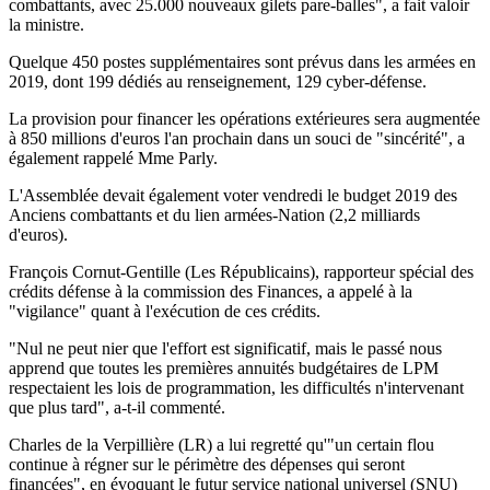
combattants, avec 25.000 nouveaux gilets pare-balles", a fait valoir
la ministre.
Quelque 450 postes supplémentaires sont prévus dans les armées en
2019, dont 199 dédiés au renseignement, 129 cyber-défense.
La provision pour financer les opérations extérieures sera augmentée
à 850 millions d'euros l'an prochain dans un souci de "sincérité", a
également rappelé Mme Parly.
L'Assemblée devait également voter vendredi le budget 2019 des
Anciens combattants et du lien armées-Nation (2,2 milliards
d'euros).
François Cornut-Gentille (Les Républicains), rapporteur spécial des
crédits défense à la commission des Finances, a appelé à la
"vigilance" quant à l'exécution de ces crédits.
"Nul ne peut nier que l'effort est significatif, mais le passé nous
apprend que toutes les premières annuités budgétaires de LPM
respectaient les lois de programmation, les difficultés n'intervenant
que plus tard", a-t-il commenté.
Charles de la Verpillière (LR) a lui regretté qu'"un certain flou
continue à régner sur le périmètre des dépenses qui seront
financées", en évoquant le futur service national universel (SNU)