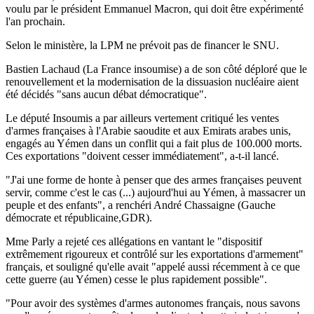
voulu par le président Emmanuel Macron, qui doit être expérimenté
l'an prochain.
Selon le ministère, la LPM ne prévoit pas de financer le SNU.
Bastien Lachaud (La France insoumise) a de son côté déploré que le
renouvellement et la modernisation de la dissuasion nucléaire aient
été décidés "sans aucun débat démocratique".
Le député Insoumis a par ailleurs vertement critiqué les ventes
d'armes françaises à l'Arabie saoudite et aux Emirats arabes unis,
engagés au Yémen dans un conflit qui a fait plus de 100.000 morts.
Ces exportations "doivent cesser immédiatement", a-t-il lancé.
"J'ai une forme de honte à penser que des armes françaises peuvent
servir, comme c'est le cas (...) aujourd'hui au Yémen, à massacrer un
peuple et des enfants", a renchéri André Chassaigne (Gauche
démocrate et républicaine,GDR).
Mme Parly a rejeté ces allégations en vantant le "dispositif
extrêmement rigoureux et contrôlé sur les exportations d'armement"
français, et souligné qu'elle avait "appelé aussi récemment à ce que
cette guerre (au Yémen) cesse le plus rapidement possible".
"Pour avoir des systèmes d'armes autonomes français, nous savons