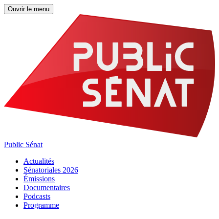
Ouvrir le menu
Public Sénat
Actualités
Sénatoriales 2026
Émissions
Documentaires
Podcasts
Programme