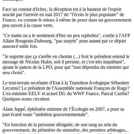
Face au constat d'échec, la déception est à la hauteur de l'espoir
suscité par l'arrivée en mai 2017 de "l'écolo le plus populaire" de
France, vu comme le mieux à même de peser dans un gouvernement
peu ouvert à la cause verte.
"Ce matin on a le sentiment d'être un peu orphelins", confie à l'AFP
Allain Bougrain-Dubourg, "pas surpris" pour autant par ce départ
annoncé mille fois.
"Je regrette que ça s'arrête en chemin (...) Soit le président entend le
message de Nicolas Hulot, soit il persiste, et c'est très inquiétant",
ajoute le patron de la LPO, pour qui "tout dépendra du ministre qui
sera choisi".
Le tout-terrain secrétaire d'Etat à la Transition écologique Sébastien
Lecornu? Le président de l'Assemblée nationale François de Rugy?
L'ex-ministre EELV et actuel DG du WWF France, Pascal Canfin?
Quelques noms circulent.
Alain Juppé, éphémère ministre de l’Écologie en 2007, a pour sa
part écarté toute "ambition gouvernementale".
"En fonction de la personne désignée, de son rang au sein du
gouvernement, du périmètre du ministère, des premiers arbitrages...