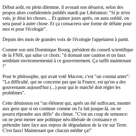
Début août, en plein dilemme, il avouait son désarroi, selon des
propos alors confidentiels publiés mardi par Libération: "Si je m'en
vais, je dirai les choses… Et quinze jours après, on aura oublié, on
sera passé à autre chose. Et ça consacrera une forme de défaite pour
moi et pour l'écologie".
Depuis des mois de grandes voix de l'écologie l'appelaient à partir.
Comme son ami Dominique Bourg, président du conseil scientifique
de la FNH, qui salue ce choix: "il donnait une caution et un faux
semblant environnemental à ce gouvernement. Ça suffit maintenant
!"
Pour le philosophe, qui avait voté Macron, c'est "un constat amer":
"La difficulté, qui ne concerne pas que la France, est qu'on a des
gouvernants aujourd'hui (...) pour qui le marché doit régler les
problèmes".
Cette démission est "un élément qui, après un été suffocant, montre
aux gens que si on continue comme on l'a fait jusque-là, on ne
pourra répondre aux défis" du climat. "C'est un coup de semonce:
on ne peut mener une politique néo-libérale de croissance et
prétendre faire face aux enjeux de dégradation de la vie sur Terre.
C'est faux! Maintenant que chacun médite ça!"