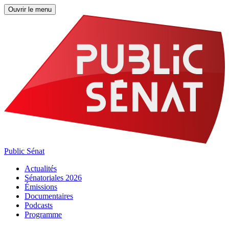
Ouvrir le menu
Public Sénat
Actualités
Sénatoriales 2026
Émissions
Documentaires
Podcasts
Programme