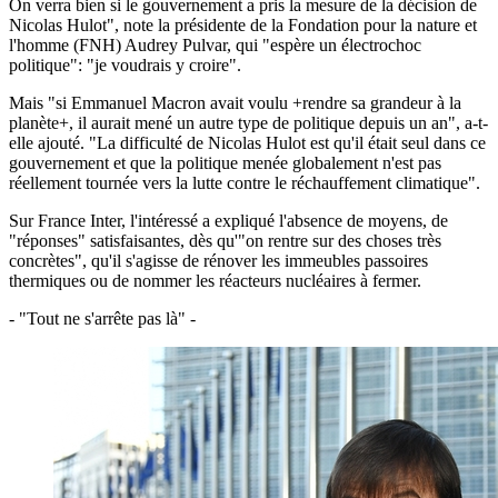
On verra bien si le gouvernement a pris la mesure de la décision de
Nicolas Hulot", note la présidente de la Fondation pour la nature et
l'homme (FNH) Audrey Pulvar, qui "espère un électrochoc
politique": "je voudrais y croire".
Mais "si Emmanuel Macron avait voulu +rendre sa grandeur à la
planète+, il aurait mené un autre type de politique depuis un an", a-t-
elle ajouté. "La difficulté de Nicolas Hulot est qu'il était seul dans ce
gouvernement et que la politique menée globalement n'est pas
réellement tournée vers la lutte contre le réchauffement climatique".
Sur France Inter, l'intéressé a expliqué l'absence de moyens, de
"réponses" satisfaisantes, dès qu'"on rentre sur des choses très
concrètes", qu'il s'agisse de rénover les immeubles passoires
thermiques ou de nommer les réacteurs nucléaires à fermer.
- "Tout ne s'arrête pas là" -